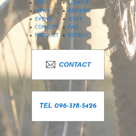
TOP
SERVICE
NEWS
REVIEWS
EVENT
STAFF
CONCEPT
FAQ
PRODUCT
RECRUIT
CONTACT
TEL 096-378-5426