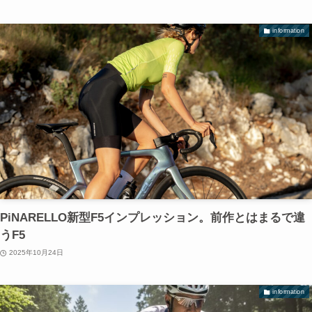
information
PiNARELLO新型F5インプレッション。前作とはまるで違
うF5
2025年10月24日
information