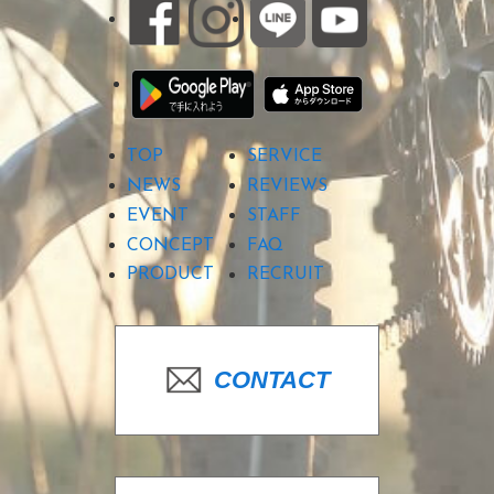
TOP
SERVICE
NEWS
REVIEWS
EVENT
STAFF
CONCEPT
FAQ
PRODUCT
RECRUIT
CONTACT