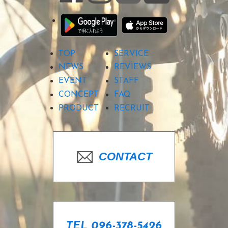
TOP
SERVICE
NEWS
REVIEWS
EVENT
STAFF
CONCEPT
FAQ
PRODUCT
RECRUIT
CONTACT
TEL 096-378-5426