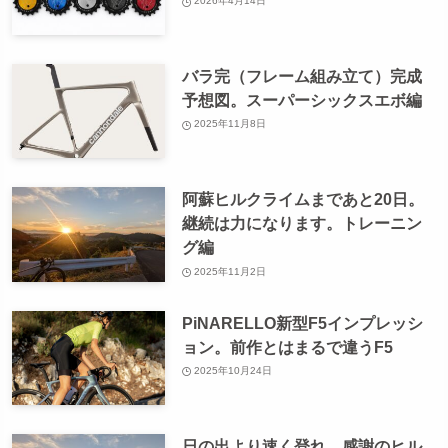
2026年4月14日
バラ完（フレーム組み立て）完成
予想図。スーパーシックスエボ編
2025年11月8日
阿蘇ヒルクライムまであと20日。
継続は力になります。トレーニン
グ編
2025年11月2日
PiNARELLO新型F5インプレッシ
ョン。前作とはまるで違うF5
2025年10月24日
日の出より速く登れ。感謝のヒル