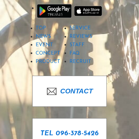
TOP
SERVICE
NEWS
REVIEWS
EVENT
STAFF
CONCEPT
FAQ
PRODUCT
RECRUIT
CONTACT
TEL 096-378-5426