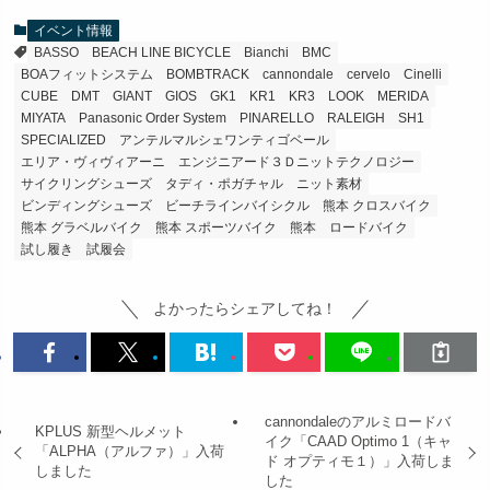
イベント情報
BASSO
BEACH LINE BICYCLE
Bianchi
BMC
BOAフィットシステム
BOMBTRACK
cannondale
cervelo
Cinelli
CUBE
DMT
GIANT
GIOS
GK1
KR1
KR3
LOOK
MERIDA
MIYATA
Panasonic Order System
PINARELLO
RALEIGH
SH1
SPECIALIZED
アンテルマルシェワンティゴベール
エリア・ヴィヴィアーニ
エンジニアード３Ｄニットテクノロジー
サイクリングシューズ
タディ・ポガチャル
ニット素材
ビンディングシューズ
ビーチラインバイシクル
熊本 クロスバイク
熊本 グラベルバイク
熊本 スポーツバイク
熊本 ロードバイク
試し履き
試履会
よかったらシェアしてね！
cannondaleのアルミロードバ
KPLUS 新型ヘルメット
イク「CAAD Optimo 1（キャ
「ALPHA（アルファ）」入荷
ド オプティモ１）」入荷しま
しました
した