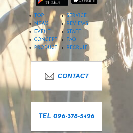
TOP
SERVICE
NEWS
REVIEWS
EVENT
STAFF
CONCEPT
FAQ
PRODUCT
RECRUIT
CONTACT
TEL 096-378-5426