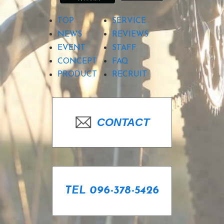
TOP
SERVICE
NEWS
REVIEWS
EVENT
STAFF
CONCEPT
FAQ
PRODUCT
RECRUIT
CONTACT
TEL 096-378-5426