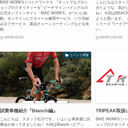
BIKE WORKS | バイクワークス "ネットでもプロシ
こんにちはスタッ
ョップのクオリティーを" ビーチラインバイシクルの
きたような、気が
公式オンラインサイト「BIKE WORKS」がついに始
ね！ 今回はBEACH
動。オンラインにてホイール修理サービス、バラ完組
ようと思います。 クロス
み立てサービス、新品チェーンコーティングなどを依
シリーズ ワーク
頼...
い...
2025年3月1日
2023年11月14日
イベント情報
試乗車種紹介『Bianchi編』
TRIPEAK取
こんにちは、スタッフ石川です。 いよいよ再来週に試
BIKE WORKS 
乗会が迫ってきましたね！ 今回はBianchi（ビアン
ョップのクオリティ