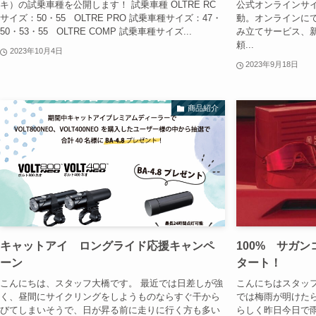
キ）の試乗車種を公開します！ 試乗車種 OLTRE RC
公式オンラインサイト
サイズ：50・55 OLTRE PRO 試乗車種サイズ：47・
動。オンラインに
50・53・55 OLTRE COMP 試乗車種サイズ...
み立てサービス、
頼...
2023年10月4日
2023年9月18日
商品紹介
キャットアイ ロングライド応援キャンペ
100% サガ
ーン
タート！
こんにちは、スタッフ大橋です。 最近では日差しが強
こんにちはスタッ
く、昼間にサイクリングをしようものならすぐ干から
では梅雨が明けた
びてしまいそうで、日が昇る前に走りに行く方も多い
らしく昨日今日で