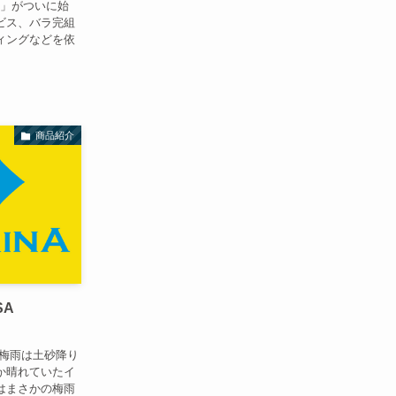
S」がついに始
ビス、バラ完組
ィングなどを依
商品紹介
SA
の梅雨は土砂降り
か晴れていたイ
はまさかの梅雨