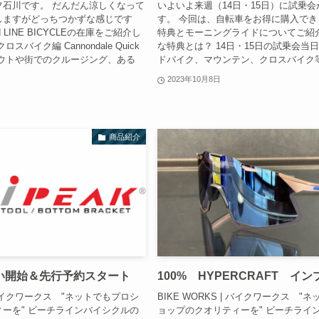
フ石川です。 だんだん涼しくなって
いよいよ来週（14日・15日）に試乗
しますがどっちつかずな感じです
す。 今回は、自転車をお得に購入で
 LINE BICYCLEの在庫をご紹介し
特典とモーニングライドについてご紹
バイク編 Cannondale Quick
な特典とは？ 14日・15日の試乗会当
アウトや街でのクルージング、ある
ドバイク、マウンテン、クロスバイク等）
2023年10月8日
商品紹介
扱い開始＆先行予約スタート
100% HYPERCRAFT イ
| バイクワークス "ネットでもプロシ
BIKE WORKS | バイクワークス "
ーを" ビーチラインバイシクルの
ョップのクオリティーを" ビーチライ