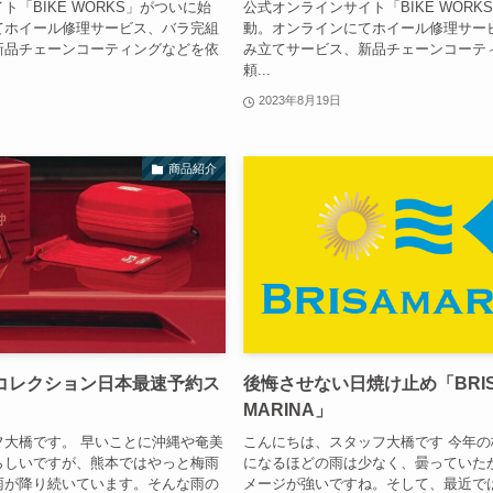
「BIKE WORKS」がついに始
公式オンラインサイト「BIKE WORK
てホイール修理サービス、バラ完組
動。オンラインにてホイール修理サー
新品チェーンコーティングなどを依
み立てサービス、新品チェーンコーテ
頼...
2023年8月19日
商品紹介
ンコレクション日本最速予約ス
後悔させない日焼け止め「BRI
MARINA」
フ大橋です。 早いことに沖縄や奄美
こんにちは、スタッフ大橋です 今年
らしいですが、熊本ではやっと梅雨
になるほどの雨は少なく、曇っていた
雨が降り続いています。そんな雨の
メージが強いですね。そして、最近で