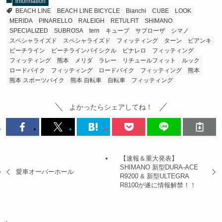
information
BEACH LINE
BEACH LINE BICYCLE
Bianchi
CUBE
LOOK
MERIDA
PINARELLO
RALEIGH
RETULFIT
SHIMANO
SPECIALIZED
SUBROSA
tern
キューブ
サブローザ
シマノ
スペシャライズド
スペシャライズド フィッティング
ターン
ビアンキ
ビーチライン
ビーチラインバイシクル
ピナレロ
フィッティング
フィッティング 熊本
メリダ
ラレー
リチュールフィット
ルック
ロードバイク フィッティング
ロードバイク フィッティング 熊本
熊本 スポーツバイク
熊本 自転車
自転車 フィッティング
よかったらシェアしてね！
【速報＆重大発表】
SHIMANO 新型DURA-ACE
愛車オーバーホール
R9200 & 新型ULTEGRA
R8100が遂に情報解禁！！