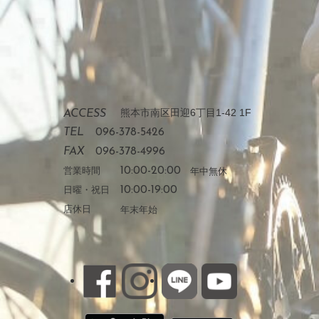
熊本市南区田迎6丁目1-42 1F
ACCESS
TEL
096-378-5426
FAX
096-378-4996
営業時間
10:00-20:00
年中無休
日曜・祝日
10:00-19:00
店休日
年末年始