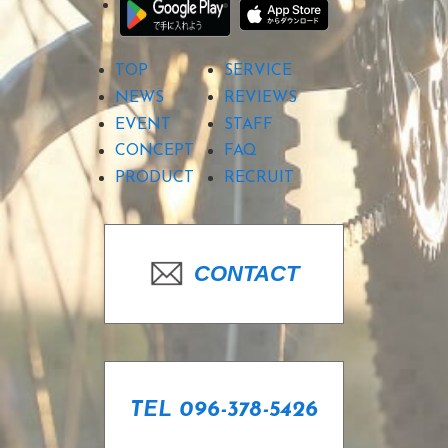
TOP
SERVICE
NEWS
REVIEWS
EVENT
STAFF
CONCEPT
FAQ
PRODUCT
RECRUIT
CONTACT
TEL 096-378-5426