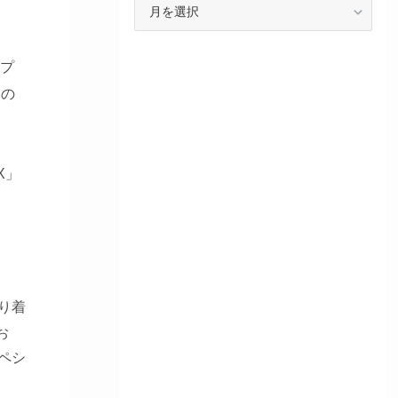
スプ
界の
X」
り着
お
ペシ