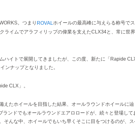
WORKS。つまり
ホイールの最高峰に与えらる称号で
ROVAL
ヒルクライムでアラフィリップの偉業を支えたCLX34と、常に世
リムハイトで展開してきましたが、この度、新たに「Rapide CL
3種のラインナップとなりました。
pide CLX」。
備えたホイールを目指した結果、オールラウンドホイールに辿
SL7、他ブランドでもオールラウンドエアロロードが、続々と登場して
。そんな中、ホイールでもいち早くそこに目をつけるのが、ス