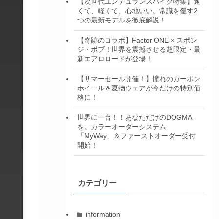
【次世代エンデュランスバイク特集】速
くて、軽くて、心地いい。常識を覆す2
つの最新モデルを徹底解説！
【奇跡のコラボ】Factor ONE × スポン
ジ・ボブ！世界を震撼させる超限定・最
新エアロロードが登場！
【サマーセール開催！】憧れのカーボン
ホイール＆夏物ウェアが今だけの特別価
格に！
世界に一台！！あなただけのDOGMA
を。カラーオーダーシステム
「MyWay」＆ファーストオーダー受付
開始！
カテゴリー
information