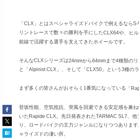
「CLX」とはスペシャライズドバイクで例えるならS-
リントレースで数々の勝利を手にした
CLX64や、
前線で活躍する選手を支えてきたホイールです。
そんなCLXシリーズは
24mmから64mmまで4種類の
と「Alpinist CLX」、そして「CLX50」という
まず多くの皆さんがおそらく1番気になっている
「Ra
登坂性能、空気抵抗、突風を回避できる安定感を兼ね
いたRapide CLX。先日発表されたTARMAC 
り、ロードバイクの主力ジャンルになりつつあります
ャライズドの凄い所。