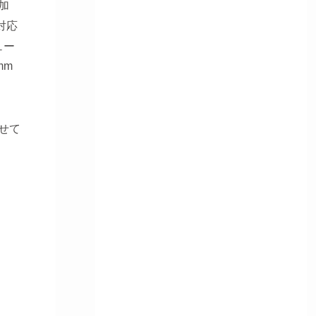
加
対応
ュー
mm
せて