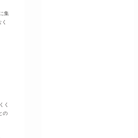
に集
なく
くく
との