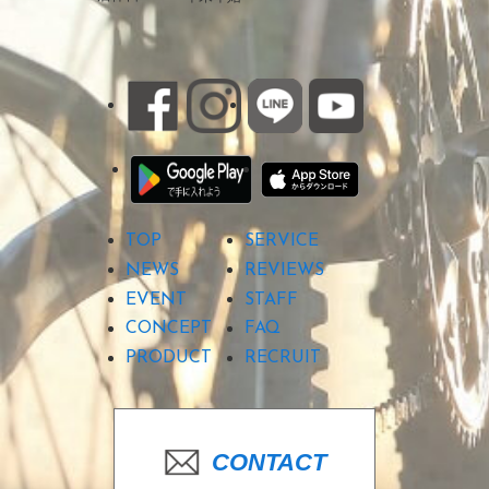
TOP
SERVICE
NEWS
REVIEWS
EVENT
STAFF
CONCEPT
FAQ
PRODUCT
RECRUIT
CONTACT