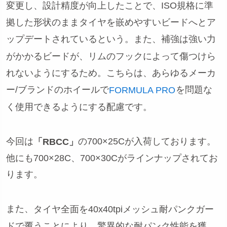
変更し、設計精度が向上したことで、ISO規格に準
拠した形状のままタイヤを嵌めやすいビードへとア
ップデートされているという。また、補強は強い力
がかかるビードが、リムのフックによって傷つけら
れないようにするため。こちらは、あらゆるメーカ
ー/ブランドのホイールで
を問題な
FORMULA PRO
く使用できるようにする配慮です。
今回は
の700×25Cが入荷しております。
「RBCC」
他にも700×28C、700×30Cがラインナップされてお
ります。
また、
タイヤ全面を40x40tpiメッシュ耐パンクガー
ドで覆うことにより、驚異的な耐パンク性能を獲