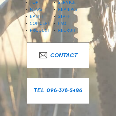
TOP
SERVICE
NEWS
REVIEWS
EVENT
STAFF
CONCEPT
FAQ
PRODUCT
RECRUIT
CONTACT
TEL 096-378-5426