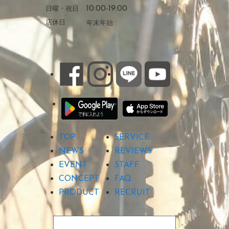
日曜・祝日
10:00-19:00
店休日
年末年始
TOP
SERVICE
NEWS
REVIEWS
EVENT
STAFF
CONCEPT
FAQ
PRODUCT
RECRUIT