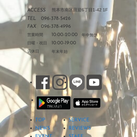
熊本市南区田迎6丁目1-42 1F
ACCESS
TEL
096-378-5426
FAX
096-378-4996
営業時間
10:00-20:00
年中無休
日曜・祝日
10:00-19:00
店休日
年末年始
TOP
SERVICE
NEWS
REVIEWS
EVENT
STAFF