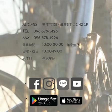
熊本市南区田迎6丁目1-42 1F
ACCESS
TEL
096-378-5426
FAX
096-378-4996
営業時間
10:00-20:00
年中無休
日曜・祝日
10:00-19:00
店休日
年末年始