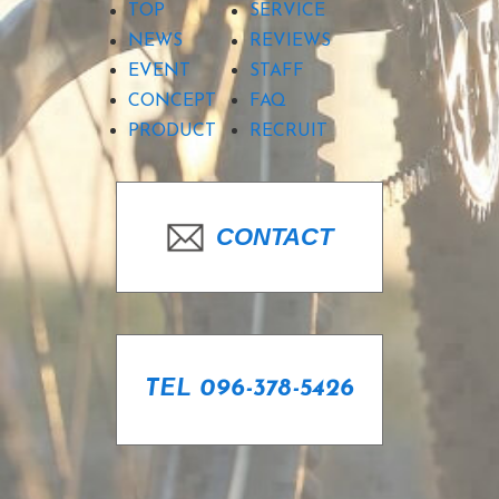
TOP
SERVICE
NEWS
REVIEWS
EVENT
STAFF
CONCEPT
FAQ
PRODUCT
RECRUIT
CONTACT
TEL 096-378-5426