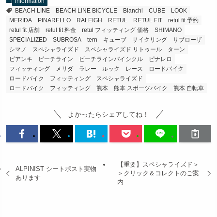
information
BEACH LINE
BEACH LINE BICYCLE
Bianchi
CUBE
LOOK
MERIDA
PINARELLO
RALEIGH
RETUL
RETUL FIT
retul fit 予約
retul fit 店舗
retul fit 料金
retul フィッティング 価格
SHIMANO
SPECIALIZED
SUBROSA
tern
キューブ
サイクリング
サブローザ
シマノ
スペシャライズド
スペシャライズド リトゥール
ターン
ビアンキ
ビーチライン
ビーチラインバイシクル
ピナレロ
フィッティング
メリダ
ラレー
ルック
レース
ロードバイク
ロードバイク フィッティング スペシャライズド
ロードバイク フィッティング 熊本
熊本 スポーツバイク
熊本 自転車
よかったらシェアしてね！
【重要】スペシャライズド＞
ALPINIST シートポスト実物
＞クリック＆コレクトのご案
あります
内