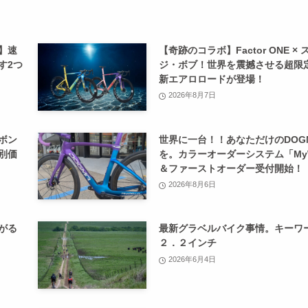
】速
【奇跡のコラボ】Factor ONE × 
す2つ
ジ・ボブ！世界を震撼させる超限
新エアロロードが登場！
2026年8月7日
ボン
世界に一台！！あなただけのDOG
別価
を。カラーオーダーシステム「My
＆ファーストオーダー受付開始！
2026年8月6日
がる
最新グラベルバイク事情。キーワ
２．２インチ
2026年6月4日