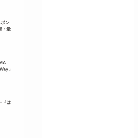
スポン
定・最
MA
Way」
ードは