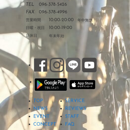
TEL
096-378-5426
FAX
096-378-4996
営業時間
10:00-20:00
年中無休
日曜・祝日
10:00-19:00
店休日
年末年始
TOP
SERVICE
NEWS
REVIEWS
EVENT
STAFF
CONCEPT
FAQ