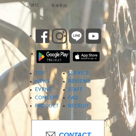
店休日
年末年始
TOP
SERVICE
NEWS
REVIEWS
EVENT
STAFF
CONCEPT
FAQ
PRODUCT
RECRUIT
CONTACT