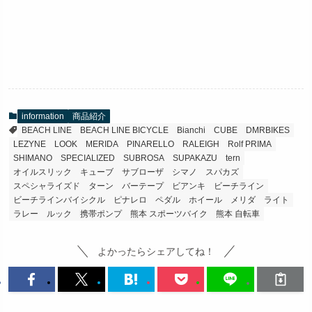
information
商品紹介
BEACH LINE
BEACH LINE BICYCLE
Bianchi
CUBE
DMRBIKES
LEZYNE
LOOK
MERIDA
PINARELLO
RALEIGH
Rolf PRIMA
SHIMANO
SPECIALIZED
SUBROSA
SUPAKAZU
tern
オイルスリック
キューブ
サブローザ
シマノ
スパカズ
スペシャライズド
ターン
バーテープ
ビアンキ
ビーチライン
ビーチラインバイシクル
ピナレロ
ペダル
ホイール
メリダ
ライト
ラレー
ルック
携帯ポンプ
熊本 スポーツバイク
熊本 自転車
よかったらシェアしてね！