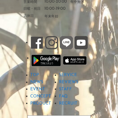
営業時間
10:00-20:00
年中無休
日曜・祝日
10:00-19:00
店休日
年末年始
TOP
SERVICE
NEWS
REVIEWS
EVENT
STAFF
CONCEPT
FAQ
PRODUCT
RECRUIT