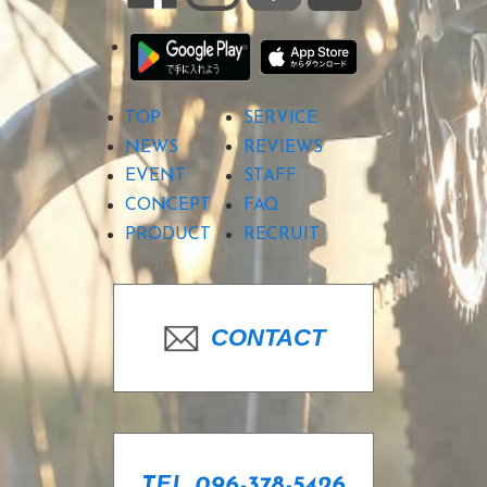
TOP
SERVICE
NEWS
REVIEWS
EVENT
STAFF
CONCEPT
FAQ
PRODUCT
RECRUIT
CONTACT
TEL 096-378-5426