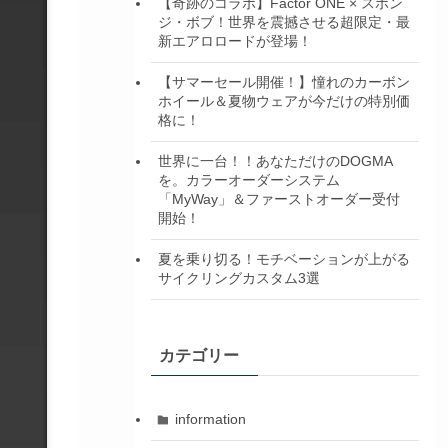
【奇跡のコラボ】Factor ONE × スポン
ジ・ボブ！世界を震撼させる超限定・最
新エアロロードが登場！
【サマーセール開催！】憧れのカーボン
ホイール＆夏物ウェアが今だけの特別価
格に！
世界に一台！！あなただけのDOGMA
を。カラーオーダーシステム
「MyWay」＆ファーストオーダー受付
開始！
夏を乗り切る！モチベーションが上がる
サイクリングカスタム3選
カテゴリー
information