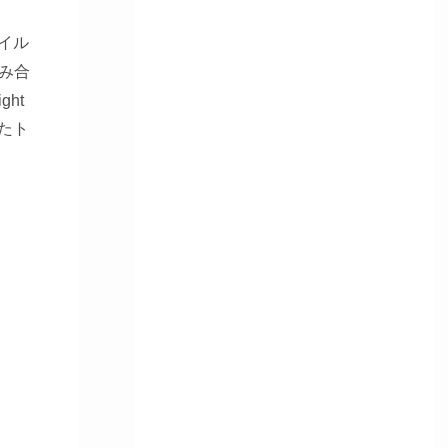
イル
組み合
ht
たト