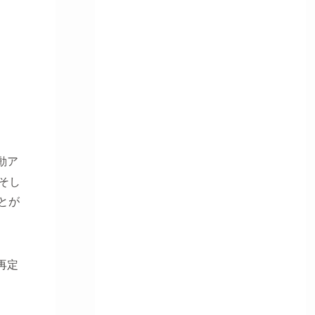
電動ア
そし
とが
再定