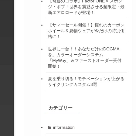
【奇跡のコラボ】Factor ONE × スポン
ジ・ボブ！世界を震撼させる超限定・最
新エアロロードが登場！
【サマーセール開催！】憧れのカーボン
ホイール＆夏物ウェアが今だけの特別価
格に！
世界に一台！！あなただけのDOGMA
を。カラーオーダーシステム
「MyWay」＆ファーストオーダー受付
開始！
夏を乗り切る！モチベーションが上がる
サイクリングカスタム3選
カテゴリー
information