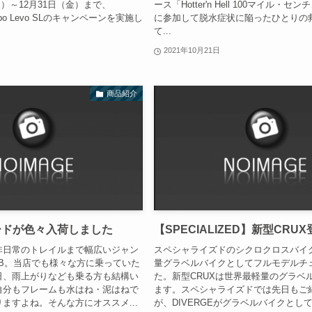
（月）～12月31日（金）まで、
ース「Hotter'n Hell 100マイル・
Turbo Levo SLのキャンペーンを実施し
に参加して脱水症状に陥ったひとりの
て...
2021年10月21日
商品紹介
ードが色々入荷しました
【SPECIALIZED】新型CRU
非日常のトレイルまで幅広いジャン
スペシャライズドのシクロクロスバイク
B。当店でも様々な方に乗っていた
量グラベルバイクとしてフルモデルチ
日、雨上がりなども乗る方も結構い
た。新型CRUXは世界最軽量のグラベ
自分もフレームも水はね・泥はねで
ます。スペシャライズドでは先日もご
ますよね。そんな方にオススメ...
が、DIVERGEがグラベルバイクとし