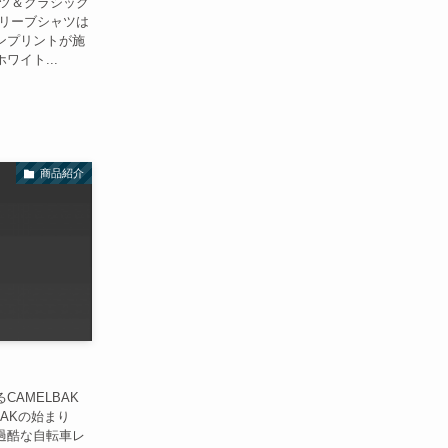
ャツ＆クラシック
スリーブシャツは
ンプリントが施
イト...
商品紹介
AMELBAK
BAKの始まり
過酷な自転車レ