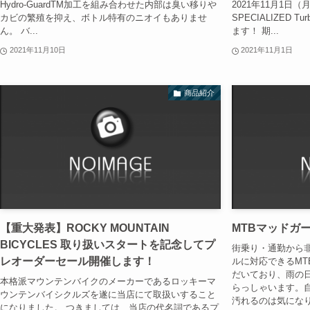
Hydro-GuardTM加工を組み合わせた内部は臭い移りや
2021年11月1日
カビの繁殖を抑え、ボトル特有のニオイもありませ
SPECIALIZED 
ん。 バ...
ます！ 期...
2021年11月10日
2021年11月1日
商品紹介
【重大発表】ROCKY MOUNTAIN
MTBマッドガ
BICYCLES 取り扱いスタートを記念してプ
街乗り・通勤から
レオーダーセール開催します！
ルに対応できるMT
だいており、雨の
本格派マウンテンバイクのメーカーであるロッキーマ
らっしゃいます。
ウンテンバイシクルズを遂に当店にて取扱いすること
汚れるのは気になり
になりました。 つきましては、当店の代名詞であるプ