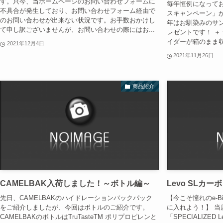
す。只今、当ホームページのお問い合わせフォームに
毎年恒例になって
不具合が発生しており、お問い合わせフォーム経由で
スキャンペーン」
のお問い合わせが出来ない状況です。お手数おかけし
年はお馴染みのサ
て申し訳ございませんが、お問い合わせの際にはお...
レゼントです！ ＋
イダーが箱のまま収ま
2021年12月4日
2021年11月26日
商品紹介
CAMELBAK入荷しました！～ボトル編～
Levo SLカ
先日、CAMELBAKのハイドレーションバックパック
【今こそ憧れのe-Bi
をご紹介しましたが、今回はボトルのご紹介です。
に入れよう！】 当
CAMELBAKのボトルはTruTasteTM ポリプロピレンと
「SPECIALIZED