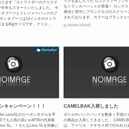
ックをあしらった ロングスリーブシ
おります「ストライダーのクリスマ
なトラッカーハットが登場！ ロング
が今年もスタートいたしました。 今
身頃と背中にブランドロゴのスクリー
ンタブーツとトレジャーバックのプ
されております。カラーはブラックとホワ
 サンタブーツは12インチのストラ
るBigサイズです。クリス...
2021年11月25日
information
ーボンキャンペーン！！！
CAMELBAK入荷しました
ke LevoSLのカーボンモデルを手
ボトルやバックパックを数多く手掛けるC
店でも人気の高いe-MTBの代表格
の商品が入荷してきました。 CAMEL
 Levo SL」！そんなLevo SLを対象に
は、アメリカ・テキサス州で行われた