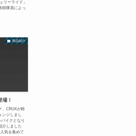
センチュリーライド」
救助隊員によっ
商品紹介
X登場！
、CRUXが軽
ェンジしまし
ルバイクとなり
紹介しました
て人気を集めて