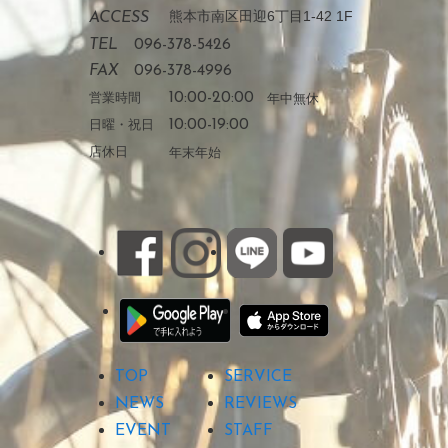
熊本市南区田迎6丁目1-42 1F
ACCESS
TEL
096-378-5426
FAX
096-378-4996
営業時間
10:00-20:00
年中無休
日曜・祝日
10:00-19:00
店休日
年末年始
TOP
SERVICE
NEWS
REVIEWS
EVENT
STAFF