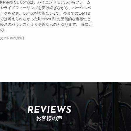
Kenevo SL Compは、ハイエンドモデルからフレーム
やライドフィーリングを受け継ぎながら、パーツスペ
ックを変更。Compの登場によって、今までのE-MTB
では考えられなかったKenevo SLの圧倒的な走破性と
軽さのバランスがより身近なものとなります。 異次元
の...
2021年9月9日
REVIEWS
お客様の声