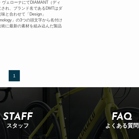
・ヴェローナにてDIAMANT（ディ
され、ブランド名であるDMTはダ
味と合わせて「Design」
echnology」の3つの頭文字から名付け
技術に最新の素材を組み込んだ製品
1
STAFF
FAQ
スタッフ
よくある質問