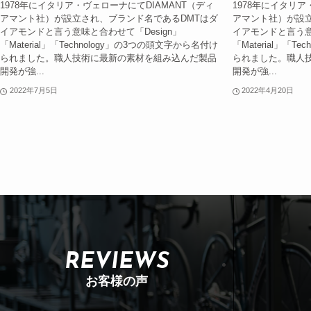
1978年にイタリア・ヴェローナにてDIAMANT（ディ
1978年にイタリア
アマント社）が設立され、ブランド名であるDMTはダ
アマント社）が設立
イアモンドと言う意味と合わせて「Design」
イアモンドと言う意
「Material」「Technology」の3つの頭文字から名付け
「Material」「T
られました。職人技術に最新の素材を組み込んだ製品
られました。職人
開発が強...
開発が強...
2022年7月5日
2022年4月20日
REVIEWS
お客様の声