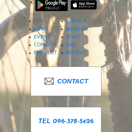
TOP
SERVICE
NEWS
REVIEWS
EVENT
STAFF
CONCEPT
FAQ
PRODUCT
RECRUIT
CONTACT
TEL 096-378-5426