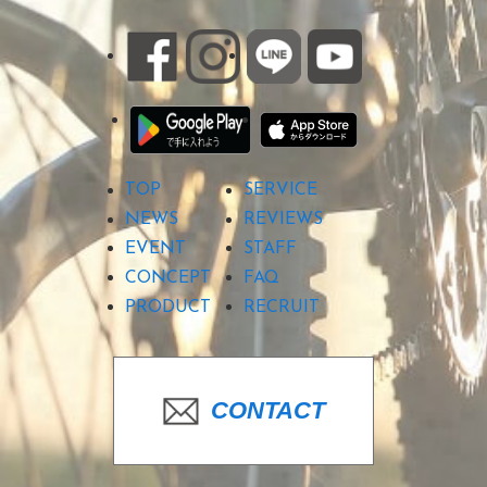
TOP
SERVICE
NEWS
REVIEWS
EVENT
STAFF
CONCEPT
FAQ
PRODUCT
RECRUIT
CONTACT