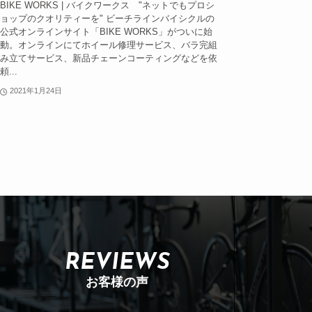
BIKE WORKS | バイクワークス "ネットでもプロシ
ョップのクオリティーを" ビーチラインバイシクルの
公式オンラインサイト「BIKE WORKS」がついに始
動。オンラインにてホイール修理サービス、バラ完組
み立てサービス、新品チェーンコーティングなどを依
頼...
2021年1月24日
REVIEWS
お客様の声