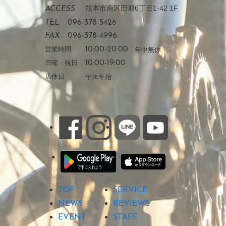
熊本市南区田迎6丁目1-42 1F
ACCESS
TEL
096-378-5426
FAX
096-378-4996
営業時間
10:00-20:00
年中無休
日曜・祝日
10:00-19:00
店休日
年末年始
TOP
SERVICE
NEWS
REVIEWS
EVENT
STAFF