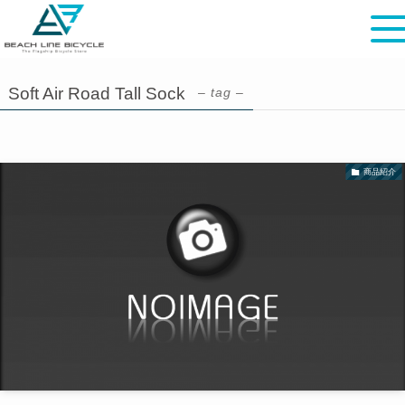
Soft Air Road Tall Sock
– tag –
商品紹介