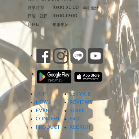
営業時間
10:00-20:00
年中無休
日曜・祝日
10:00-19:00
店休日
年末年始
TOP
SERVICE
NEWS
REVIEWS
EVENT
STAFF
CONCEPT
FAQ
PRODUCT
RECRUIT