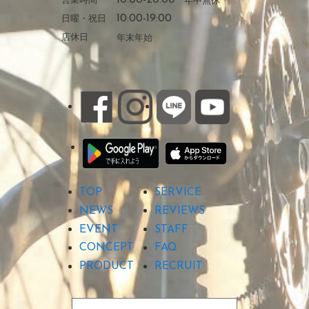
日曜・祝日
10:00-19:00
店休日
年末年始
TOP
SERVICE
NEWS
REVIEWS
EVENT
STAFF
CONCEPT
FAQ
PRODUCT
RECRUIT