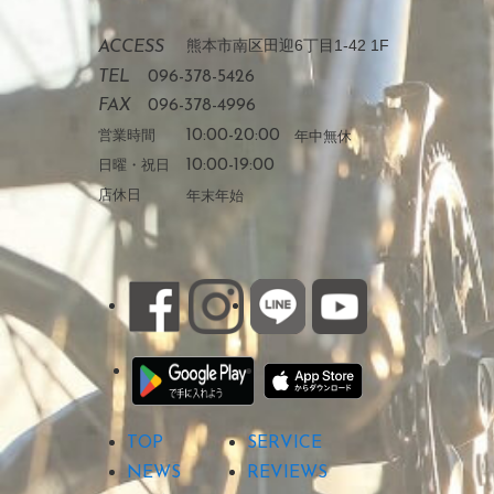
熊本市南区田迎6丁目1-42 1F
ACCESS
TEL
096-378-5426
FAX
096-378-4996
営業時間
10:00-20:00
年中無休
日曜・祝日
10:00-19:00
店休日
年末年始
TOP
SERVICE
NEWS
REVIEWS