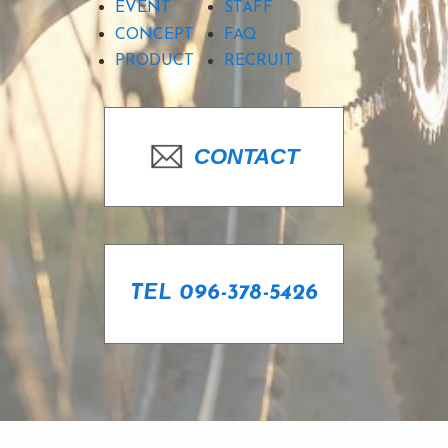
EVENT
STAFF
CONCEPT
FAQ
PRODUCT
RECRUIT
CONTACT
TEL 096-378-5426