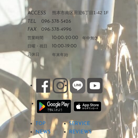
熊本市南区田迎6丁目1-42 1F
ACCESS
TEL
096-378-5426
FAX
096-378-4996
営業時間
10:00-20:00
年中無休
日曜・祝日
10:00-19:00
店休日
年末年始
TOP
SERVICE
NEWS
REVIEWS