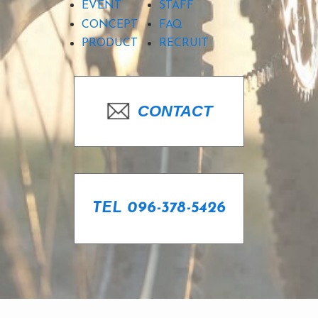
EVENT
STAFF
CONCEPT
FAQ
PRODUCT
RECRUIT
CONTACT
TEL 096-378-5426