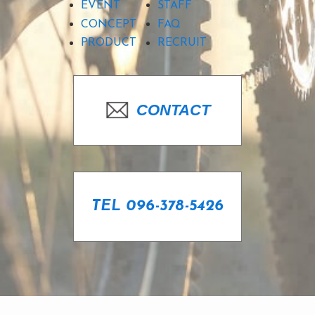
EVENT
STAFF
CONCEPT
FAQ
PRODUCT
RECRUIT
CONTACT
TEL 096-378-5426