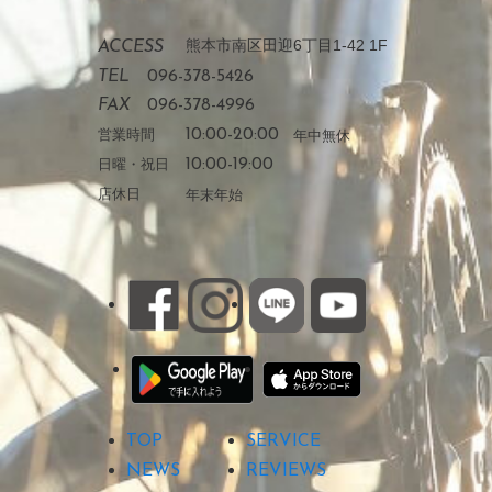
熊本市南区田迎6丁目1-42 1F
ACCESS
TEL
096-378-5426
FAX
096-378-4996
営業時間
10:00-20:00
年中無休
日曜・祝日
10:00-19:00
店休日
年末年始
TOP
SERVICE
NEWS
REVIEWS