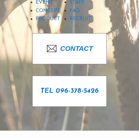
EVENT
STAFF
CONCEPT
FAQ
PRODUCT
RECRUIT
CONTACT
TEL 096-378-5426