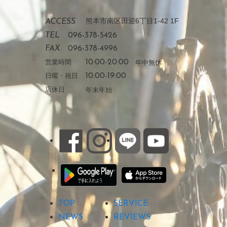
熊本市南区田迎6丁目1-42 1F
ACCESS
TEL
096-378-5426
FAX
096-378-4996
営業時間
10:00-20:00
年中無休
日曜・祝日
10:00-19:00
店休日
年末年始
TOP
SERVICE
NEWS
REVIEWS