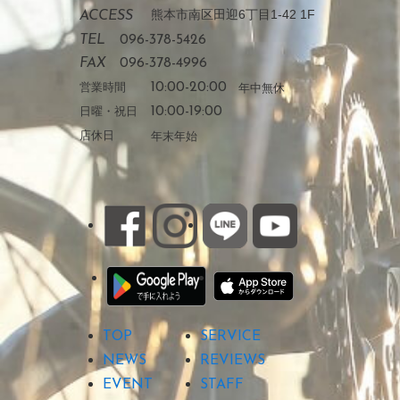
熊本市南区田迎6丁目1-42 1F
ACCESS
TEL
096-378-5426
FAX
096-378-4996
営業時間
10:00-20:00
年中無休
日曜・祝日
10:00-19:00
店休日
年末年始
TOP
SERVICE
NEWS
REVIEWS
EVENT
STAFF