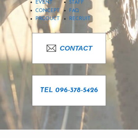
EVENT
STAFF
CONCEPT
FAQ
PRODUCT
RECRUIT
CONTACT
TEL 096-378-5426