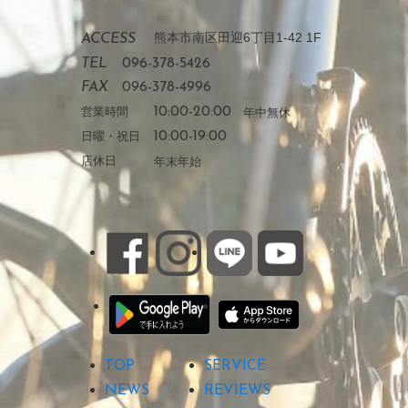
熊本市南区田迎6丁目1-42 1F
ACCESS
TEL
096-378-5426
FAX
096-378-4996
営業時間
10:00-20:00
年中無休
日曜・祝日
10:00-19:00
店休日
年末年始
TOP
SERVICE
NEWS
REVIEWS