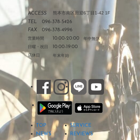
熊本市南区田迎6丁目1-42 1F
ACCESS
TEL
096-378-5426
FAX
096-378-4996
営業時間
10:00-20:00
年中無休
日曜・祝日
10:00-19:00
店休日
年末年始
TOP
SERVICE
NEWS
REVIEWS