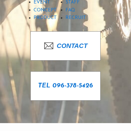
EVENT
STAFF
CONCEPT
FAQ
PRODUCT
RECRUIT
CONTACT
TEL 096-378-5426