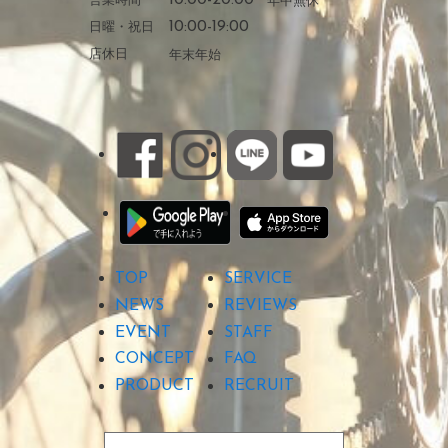
日曜・祝日
10:00-19:00
店休日
年末年始
TOP
SERVICE
NEWS
REVIEWS
EVENT
STAFF
CONCEPT
FAQ
PRODUCT
RECRUIT