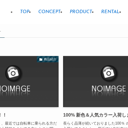
TOP
CONCEPT
PRODUCT
RENTAL
–
商品紹介
！！
100% 新色＆人気カラー入荷し
く、最近では自転車に乗られる方だ
長らく品薄が続いておりました100％