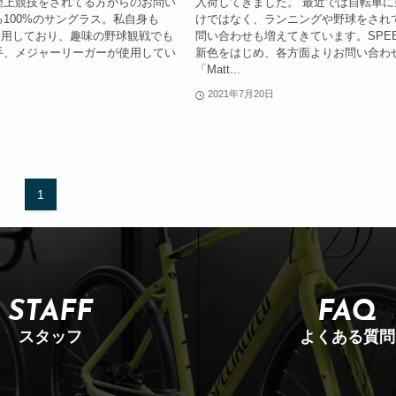
陸上競技をされてる方からのお問い
入荷してきました。 最近では自転車
100%のサングラス。私自身も
けではなく、ランニングや野球をされ
Tを愛用しており、趣味の野球観戦でも
問い合わせも増えてきています。SPEE
手、メジャーリーガーが使用してい
新色をはじめ、各方面よりお問い合わ
「Matt...
2021年7月20日
1
STAFF
FAQ
スタッフ
よくある質問