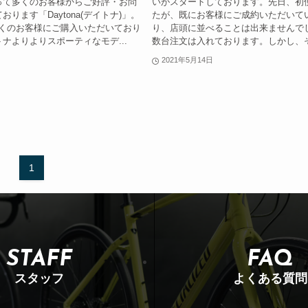
って多くのお客様からご好評・お問
いがスタートしております。先日、初
ります「Daytona(デイトナ)」。
たが、既にお客様にご成約いただいて
多くのお客様にご購入いただいており
り、店頭に並べることは出来ませんで
ナよりよりスポーティなモデ...
数台注文は入れております。しかし、そ
2021年5月14日
1
STAFF
FAQ
スタッフ
よくある質問