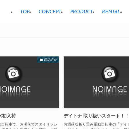
TOP
CONCEPT
PRODUCT
RENTAL
商品紹介
1X初入荷
デイトナ 取り扱いスタート！
動自転車で、お洒落でスタイリッシ
お洒落な折り畳み電動自転車の「デイ