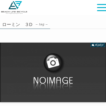
ローミン ３D
– tag –
商品紹介