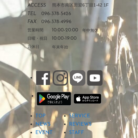
熊本市南区田迎6丁目1-42 1F
ACCESS
TEL
096-378-5426
FAX
096-378-4996
営業時間
10:00-20:00
年中無休
日曜・祝日
10:00-19:00
店休日
年末年始
TOP
SERVICE
NEWS
REVIEWS
EVENT
STAFF