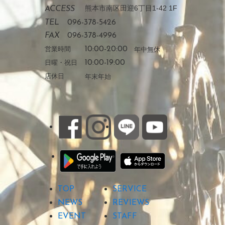
熊本市南区田迎6丁目1-42 1F
ACCESS
TEL
096-378-5426
FAX
096-378-4996
営業時間
10:00-20:00
年中無休
日曜・祝日
10:00-19:00
店休日
年末年始
TOP
SERVICE
NEWS
REVIEWS
EVENT
STAFF