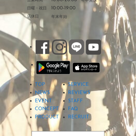
日曜・祝日
10:00-19:00
店休日
年末年始
TOP
SERVICE
NEWS
REVIEWS
EVENT
STAFF
CONCEPT
FAQ
PRODUCT
RECRUIT