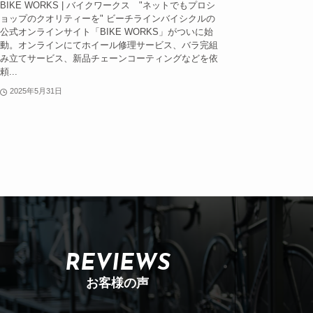
BIKE WORKS | バイクワークス "ネットでもプロシ
ョップのクオリティーを" ビーチラインバイシクルの
公式オンラインサイト「BIKE WORKS」がついに始
動。オンラインにてホイール修理サービス、バラ完組
み立てサービス、新品チェーンコーティングなどを依
頼...
2025年5月31日
REVIEWS
お客様の声