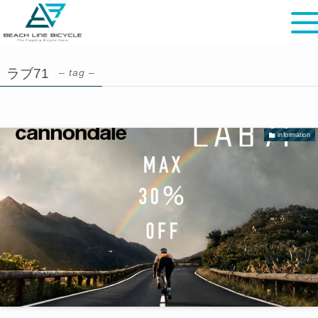
ラブ71
– tag –
information