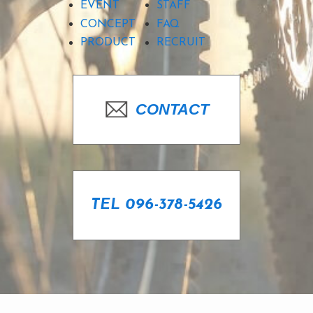
EVENT
STAFF
CONCEPT
FAQ
PRODUCT
RECRUIT
CONTACT
TEL 096-378-5426