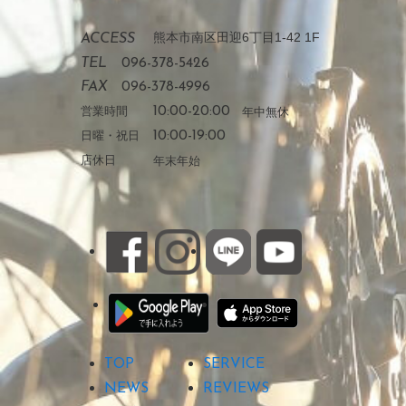
熊本市南区田迎6丁目1-42 1F
ACCESS
TEL
096-378-5426
FAX
096-378-4996
営業時間
10:00-20:00
年中無休
日曜・祝日
10:00-19:00
店休日
年末年始
TOP
SERVICE
NEWS
REVIEWS