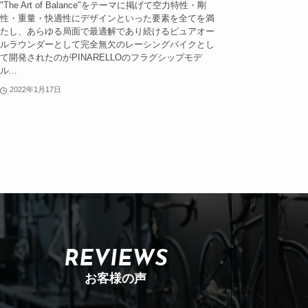
"The Art of Balance"をテーマに掲げて空力特性・剛
性・重量・快適性にデザインといった要素を全てを満
たし、あらゆる局面で最適解であり続けるピュアオー
ルラウンダーとして完全無欠のレーシングバイクとし
て開発されたのがPINARELLOのフラグシップモデ
ル...
2022年1月17日
REVIEWS
お客様の声