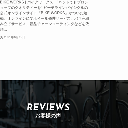
BIKE WORKS | バイクワークス "ネットでもプロシ
ョップのクオリティーを" ビーチラインバイシクルの
公式オンラインサイト「BIKE WORKS」がついに始
動。オンラインにてホイール修理サービス、バラ完組
み立てサービス、新品チェーンコーティングなどを依
頼...
2021年6月19日
REVIEWS
お客様の声